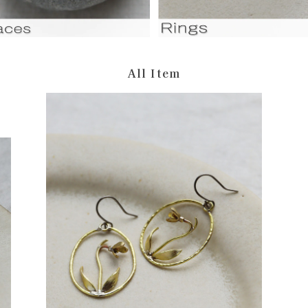
All Item
マツユキソウの耳飾り[真鍮]
¥5,500