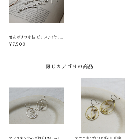
雨あがりの小枝 ピアス/イヤリン
グ
¥7,500
同じカテゴリの商品
マツユキソウの耳飾り[Silver]
マツユキソウの耳飾り[真鍮]