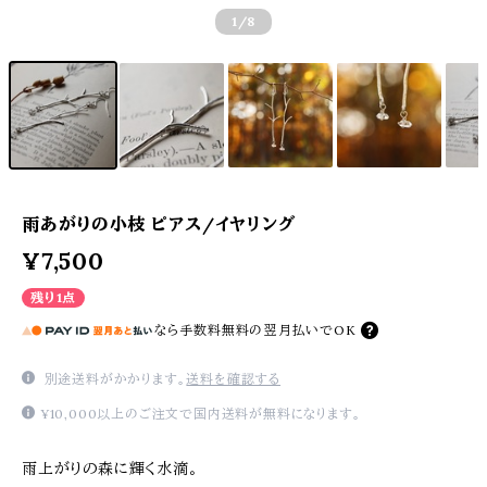
1
/8
雨あがりの小枝 ピアス/イヤリング
¥7,500
残り1点
なら
手数料無料の
翌月払いでOK
別途送料がかかります。
送料を確認する
¥10,000以上のご注文で国内送料が無料になります。
雨上がりの森に輝く水滴。