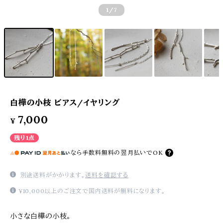
1
/7
白樺の小枝 ピアス/イヤリング
7,000
¥
残り1点
なら
手数料無料の
翌月払いでOK
別途送料がかかります。
送料を確認する
¥10,000以上のご注文で国内送料が無料になります。
小さな白樺の小枝。