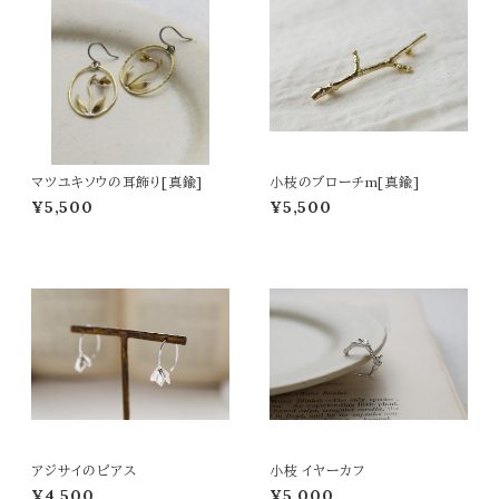
マツユキソウの耳飾り[真鍮]
小枝のブローチm[真鍮]
¥5,500
¥5,500
アジサイのピアス
小枝 イヤーカフ
¥4,500
¥5,000